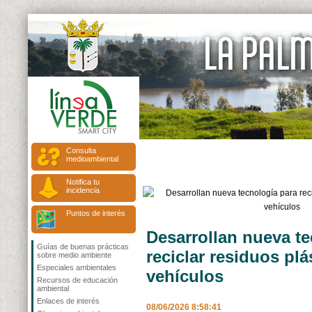
Consulta
medioambiental
Notifica tu
incidencia
Puntos de interés
Desarrollan nueva te
Guías de buenas prácticas
reciclar residuos plá
sobre medio ambiente
Especiales ambientales
vehículos
Recursos de educación
ambiental
Enlaces de interés
08/06/2026 8:58:41