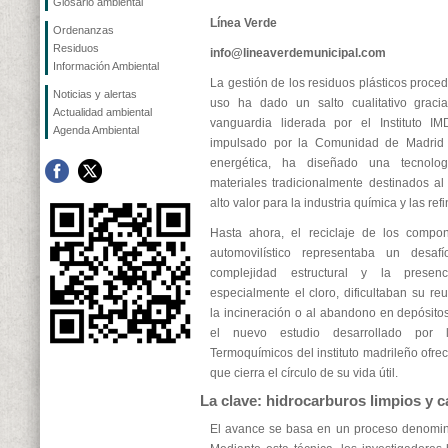
Glosario ambiental
Línea Verde
Ordenanzas
Residuos
info@lineaverdemunicipal.com
Información Ambiental
La gestión de los residuos plásticos proce
Noticias y alertas
uso ha dado un salto cualitativo graci
Actualidad ambiental
vanguardia liderada por el Instituto IM
Agenda Ambiental
impulsado por la Comunidad de Madrid p
energética, ha diseñado una tecnolog
materiales tradicionalmente destinados a
alto valor para la industria química y las refi
Hasta ahora, el reciclaje de los compon
automovilístico representaba un desaf
complejidad estructural y la presenc
especialmente el cloro, dificultaban su re
la incineración o al abandono en depósito
el nuevo estudio desarrollado por
Termoquímicos del instituto madrileño ofrec
que cierra el círculo de su vida útil.
La clave: hidrocarburos limpios y 
El avance se basa en un proceso denominado