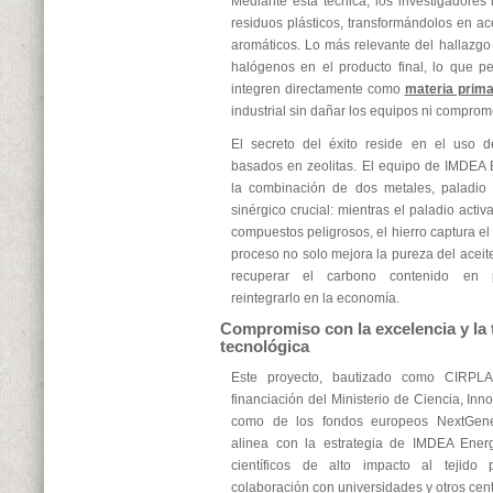
Mediante esta técnica, los investigadores 
residuos plásticos, transformándolos en ac
aromáticos. Lo más relevante del hallazgo 
halógenos en el producto final, lo que p
integren directamente como
materia prim
industrial sin dañar los equipos ni comprom
El secreto del éxito reside en el uso d
basados en zeolitas. El equipo de IMDEA 
la combinación de dos metales, paladio 
sinérgico crucial: mientras el paladio acti
compuestos peligrosos, el hierro captura el
proceso no solo mejora la pureza del aceit
recuperar el carbono contenido en p
reintegrarlo en la economía.
Compromiso con la excelencia y la 
tecnológica
Este proyecto, bautizado como CIRPL
financiación del Ministerio de Ciencia, Inn
como de los fondos europeos NextGener
alinea con la estrategia de IMDEA Energí
científicos de alto impacto al tejido 
colaboración con universidades y otros cent