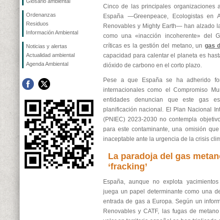
Glosario ambiental
Cinco de las principales organizaciones
Ordenanzas
España —Greenpeace, Ecologistas en A
Residuos
Renovables y Mighty Earth— han alzado la 
Información Ambiental
como una «inacción incoherente» del G
críticas es la gestión del metano, un
gas d
Noticias y alertas
Actualidad ambiental
capacidad para calentar el planeta es hast
Agenda Ambiental
dióxido de carbono en el corto plazo.
Pese a que España se ha adherido fo
internacionales como el Compromiso Mun
entidades denuncian que este gas e
planificación nacional. El Plan Nacional I
(PNIEC) 2023-2030 no contempla objetivo
para este contaminante, una omisión que 
inaceptable ante la urgencia de la crisis cli
La paradoja del gas metan
‘fracking’
España, aunque no explota yacimientos 
juega un papel determinante como una de 
entrada de gas a Europa. Según un inform
Renovables y CATF, las fugas de metano