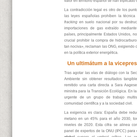
valor en territorio español se han triplicado
La contradicción legal es otro de los punt
las leyes españolas prohíben la técnica 
fracking
en suelo nacional por su destruct
importaciones de gas extraído mediant
países, principalmente Estados Unidos, n
crucial prohibir la compra de hidrocarbur
tan nociva», reclaman las ONG, exigiendo c
en la política exterior energética.
Un ultimátum a la vicepre
Tras agotar las vías de diálogo con la Se
Ambiente sin obtener resultados tangibl
remitido una carta directa a Sara Aagese
ministra para la Transición Ecológica. En la 
urgente de un grupo de trabajo multis
comunidad científica y a la sociedad civil.
La exigencia es clara: España debe redu
metano en un 45% para el año 2030, to
niveles de 2020. Esta cifra se alinea c
panel de expertos de la ONU (IPCC) para 