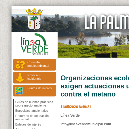
Consulta
medioambiental
Notifica tu
Organizaciones ecol
incidencia
exigen actuaciones 
Puntos de interés
contra el metano
Guías de buenas prácticas
sobre medio ambiente
11/05/2026 8:49:21
Especiales ambientales
Línea Verde
Recursos de educación
ambiental
info@lineaverdemunicipal.com
Enlaces de interés