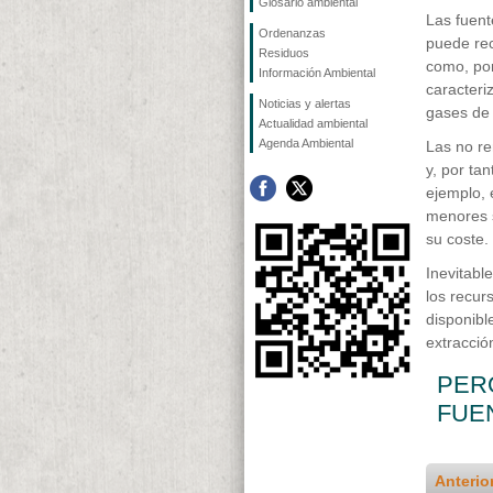
Glosario ambiental
Las fuent
Ordenanzas
puede rec
Residuos
como, por
Información Ambiental
caracteri
Noticias y alertas
gases de 
Actualidad ambiental
Agenda Ambiental
Las no re
y, por ta
ejemplo, 
menores s
su coste.
Inevitabl
los recur
disponibl
extracció
PER
FUE
Anterio