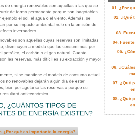
es de energía renovables son aquellas a las que se
01. ¿Por qu
urrir de forma permanente porque son inagotables
02. ¿Qué t
 ejemplo el sol, el agua o el viento. Además, se
zan por su impacto ambiental nulo en la emisión de
efecto invernadero.
03. Fuen
novables son aquellas cuyas reservas son limitadas
04. Fuente
nto, disminuyen a medida que las consumimos: por
05. ¿Cóm
el petróleo, el carbón o el gas natural. Cuanto
on las reservas, más difícil es su extracción y mayor
06. ¿Cuále
ma
emente, si se mantiene el modelo de consumo actual,
sos no renovables dejarán algún día de estar
07. ¿Qué p
es, bien por agotarse las reservas o porque su
en
n resultará antieconómica.
08. ¿Qué p
O, ¿CUÁNTOS TIPOS DE
en
NTES DE ENERGÍA EXISTEN?
r: ¿Por qué es importante la energía?