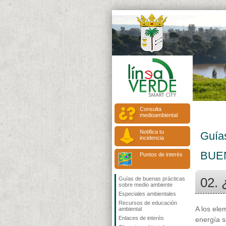
Consulta
medioambiental
Notifica tu
Guía
incidencia
BUE
Puntos de interés
02. 
Guías de buenas prácticas
sobre medio ambiente
Especiales ambientales
Recursos de educación
A los ele
ambiental
Enlaces de interés
energía s