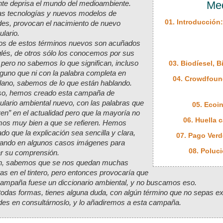
nte deprisa el mundo del medioambiente.
Me
s tecnologías y nuevos modelos de
01. Introducción
des, provocan el nacimiento de nuevo
lario.
s de estos términos nuevos son acuñados
glés, de otros sólo los conocemos por sus
 pero no sabemos lo que significan, incluso
03. Biodíesel, 
guno que ni con la palabra completa en
04. Crowdfound
llano, sabemos de lo que están hablando.
so, hemos creado esta campaña de
ulario ambiental nuevo, con las palabras que
05. Ecoi
en” en el actualidad pero que la mayoría no
06. Huella 
os muy bien a que se refieren. Hemos
ado que la explicación sea sencilla y clara,
07. Pago Verd
tando en algunos casos imágenes para
08. Poluc
tar su comprensión.
en, sabemos que se nos quedan muchas
as en el tintero, pero entonces provocaría que
campaña fuese un diccionario ambiental, y no buscamos eso.
 todas formas, tienes alguna duda, con algún término que no sepas ex
des en consultárnoslo, y lo añadiremos a esta campaña.