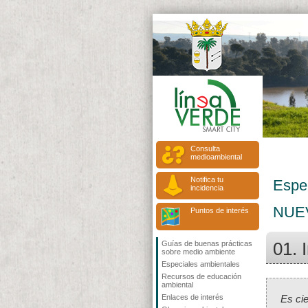
Consulta
medioambiental
Notifica tu
Espe
incidencia
NUE
Puntos de interés
01. 
Guías de buenas prácticas
sobre medio ambiente
Especiales ambientales
Recursos de educación
ambiental
Enlaces de interés
Es cie