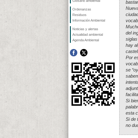
Glosario ambiental
basta
Nueva
Ordenanzas
ciuda
Residuos
vocabu
Información Ambiental
Mucho
Noticias y alertas
del in
Actualidad ambiental
siglas
Agenda Ambiental
hay al
caste
Por e
vocab
se “oy
sabem
intent
adjun
facili
Si bi
palabr
esta 
Si de
no du