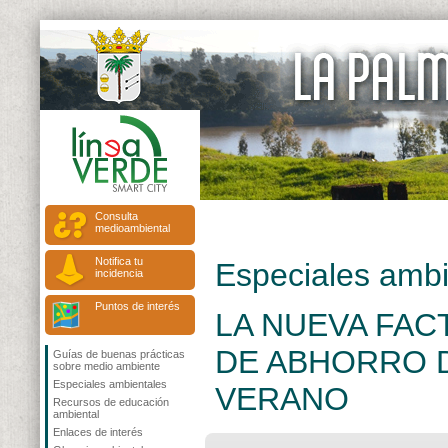
Consulta
medioambiental
Notifica tu
Especiales ambi
incidencia
Puntos de interés
LA NUEVA FAC
DE ABHORRO D
Guías de buenas prácticas
sobre medio ambiente
Especiales ambientales
VERANO
Recursos de educación
ambiental
Enlaces de interés