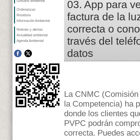
03. App para ver
Glosario ambiental
Ordenanzas
factura de la lu
Residuos
Información Ambiental
correcta o cono
Noticias y alertas
Actualidad ambiental
través del teléf
Agenda Ambiental
datos
La CNMC (Comisión N
la Competencia) ha 
donde los clientes que
PVPC podrán comprob
correcta. Puedes ac