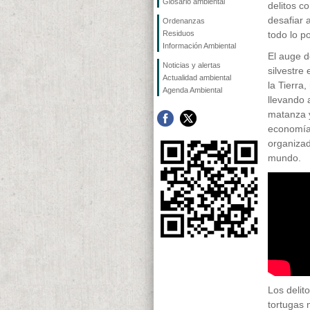
Glosario ambiental
delitos c
desafiar 
Ordenanzas
Residuos
todo lo po
Información Ambiental
El auge d
Noticias y alertas
silvestre
Actualidad ambiental
la Tierra
Agenda Ambiental
llevando 
matanza 
economías
organizad
mundo.
Los delito
tortugas 