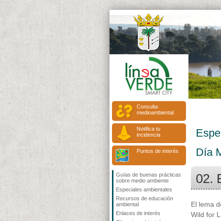
Consulta
medioambiental
Notifica tu
Espe
incidencia
Día M
Puntos de interés
02. 
Guías de buenas prácticas
sobre medio ambiente
Especiales ambientales
Recursos de educación
El lema d
ambiental
Enlaces de interés
Wild for L