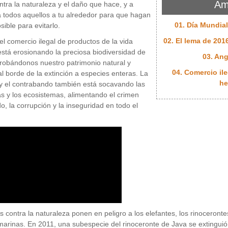
Am
ontra la naturaleza y el daño que hace, y a
a todos aquellos a tu alrededor para que hagan
01. Día Mundia
sible para evitarlo.
02. El lema de 2016
el comercio ilegal de productos de la vida
 está erosionando la preciosa biodiversidad de
03. Ang
, robándonos nuestro patrimonio natural y
04. Comercio ile
al borde de la extinción a especies enteras. La
he
y el contrabando también está socavando las
 y los ecosistemas, alimentando el crimen
o, la corrupción y la inseguridad en todo el
s contra la naturaleza ponen en peligro a los elefantes, los rinocerontes,
marinas. En 2011, una subespecie del rinoceronte de Java se extinguió