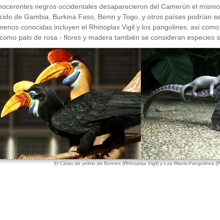
inocerontes negros occidentales desaparecieron del Camerún el mismo
ido de Gambia, Burkina Faso, Benin y Togo, y otros países podrían s
menos conocidas incluyen el Rhinoplax Vigil y los pangolines, así como 
omo palo de rosa - flores y madera también se consideran especies si
El Cálao de yelmo de Borneo (Rhinoplax Vigil) y Los Manis-Pangolines (P