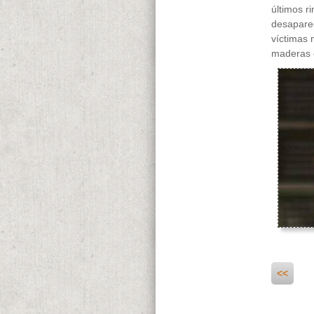
últimos r
desaparec
víctimas 
maderas c
<<