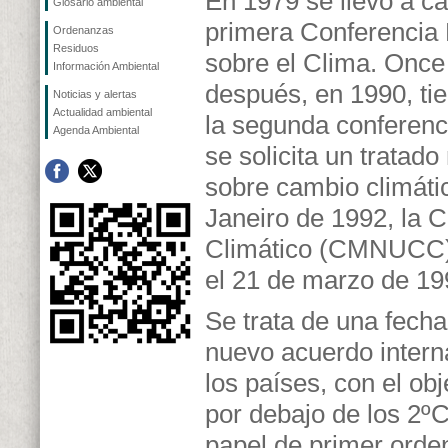
En 1979 se llevó a ca
Glosario ambiental
primera Conferencia
Ordenanzas
Residuos
sobre el Clima. Once
Información Ambiental
después, en 1990, tie
Noticias y alertas
Actualidad ambiental
la segunda conferenc
Agenda Ambiental
se solicita un tratado
sobre cambio climáti
Janeiro de 1992, la 
Climático (CMNUCC) q
el 21 de marzo de 19
Se trata de una fech
nuevo acuerdo interna
los países, con el ob
por debajo de los 2º
papel de primer orden