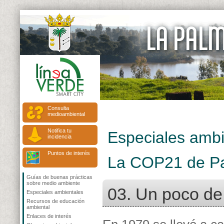
Consulta
medioambiental
Notifica tu
Especiales ambi
incidencia
Puntos de interés
La COP21 de Pa
Guías de buenas prácticas
sobre medio ambiente
03. Un poco de
Especiales ambientales
Recursos de educación
ambiental
Enlaces de interés