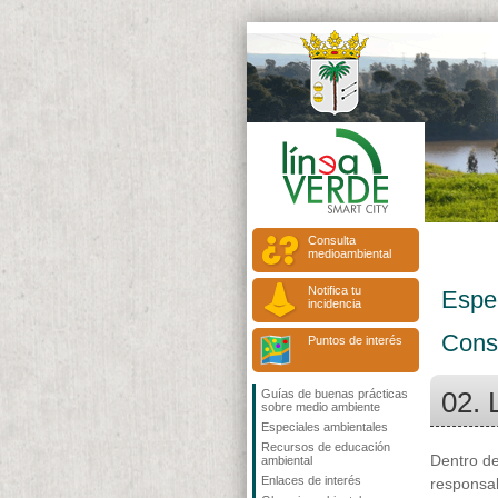
Consulta
medioambiental
Notifica tu
Espe
incidencia
Cons
Puntos de interés
02. 
Guías de buenas prácticas
sobre medio ambiente
Especiales ambientales
Recursos de educación
Dentro d
ambiental
Enlaces de interés
responsab