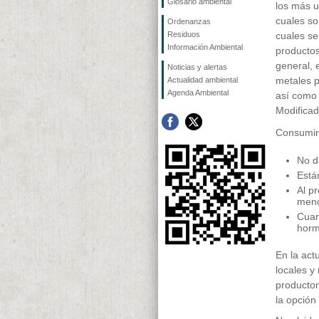
Glosario ambiental
los más u
cuales so
Ordenanzas
Residuos
cuales se
Información Ambiental
productos
general, 
Noticias y alertas
metales p
Actualidad ambiental
Agenda Ambiental
así como
Modifica
Consumir
No d
Está
Al p
meno
Cuan
horm
En la act
locales y
productor
la opción