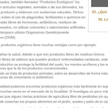
sados, también llamados “Productos Ecológicos” los
n artículos vegetales, animales o de sus derivados, los
01. ¿Qué
 producen y elaboran con sustancias naturales. Dichos
 evitan el uso de plaguicidas, fertilizantes o químicos en
02. L
están libres de hormonas, antibióticos, residuos de
esados, no utilizan colorantes o saborizantes artificiales
 tampoco utilizan Organismos Genéticamente
dos (OGM).
 productos orgánicos tiene muchas ventajas como por ejemplo:
añan la salud, debido a que son productos libres de residuos tóxicos
n libres de aditivos que pueden producir enfermedades cardiacas, oste
roducirlos se protege la fertilidad del suelo, los mantos acuíferos y la
res que la de los productos convencionales.
do se trata de productos animales, estos se desarrollan de forma natur
onas de crecimiento ni antibióticos.
ualidad podemos encontrar productos orgánicos más fácilmente en su
 muchas veces en el mercado de tu localidad. Si investigas un poco m
es que siguen ciertas prácticas de agricultura libre de pesticidas y/o
 de cosechar tus propios alimentos en el jardín, azotea y patío de tu 