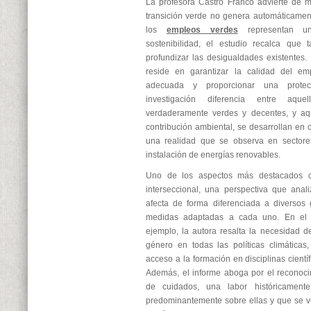
La profesora Castro Franco advierte de 
transición verde no genera automáticament
los
empleos verdes
representan un
sostenibilidad, el estudio recalca que 
profundizar las desigualdades existentes. 
reside en garantizar la calidad del emp
adecuada y proporcionar una protec
investigación diferencia entre aq
verdaderamente verdes y decentes, y aq
contribución ambiental, se desarrollan en 
una realidad que se observa en sectores
instalación de energías renovables.
Uno de los aspectos más destacados d
interseccional, una perspectiva que anali
afecta de forma diferenciada a diversos
medidas adaptadas a cada uno. En el 
ejemplo, la autora resalta la necesidad de
género en todas las políticas climática
acceso a la formación en disciplinas cientí
Además, el informe aboga por el reconocim
de cuidados, una labor históricamente
predominantemente sobre ellas y que se v