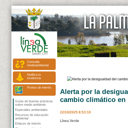
Consulta
medioambiental
Notifica tu
incidencia
Puntos de interés
Alerta por la desigu
cambio climático en 
Guías de buenas prácticas
sobre medio ambiente
Especiales ambientales
22/10/2025 8:53:10
Recursos de educación
ambiental
Línea Verde
Enlaces de interés