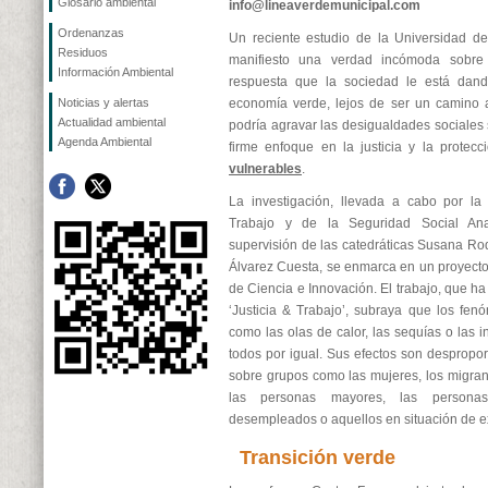
Glosario ambiental
info@lineaverdemunicipal.com
Ordenanzas
Un reciente estudio de la Universidad d
Residuos
manifiesto una verdad incómoda sobre 
Información Ambiental
respuesta que la sociedad le está dando
Noticias y alertas
economía verde, lejos de ser un camino a
Actualidad ambiental
podría agravar las desigualdades sociales
Agenda Ambiental
firme enfoque en la justicia y la protec
vulnerables
.
La investigación, llevada a cabo por la
Trabajo y de la Seguridad Social Ana
supervisión de las catedráticas Susana R
Álvarez Cuesta, se enmarca en un proyecto 
de Ciencia e Innovación. El trabajo, que ha
‘Justicia & Trabajo’, subraya que los fen
como las olas de calor, las sequías o las 
todos por igual. Sus efectos son desprop
sobre grupos como las mujeres, los migrant
las personas mayores, las personas
desempleados o aquellos en situación de ex
Transición verde