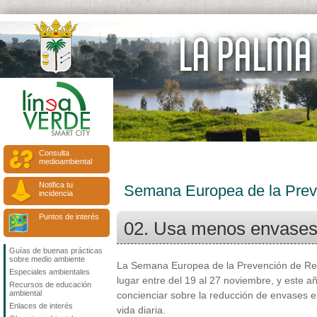
Consulta
medioambiental
Notifica tu
Semana Europea de la Prev
incidencia
Puntos de interés
02. Usa menos envase
Guías de buenas prácticas
sobre medio ambiente
La Semana Europea de la Prevención de Re
Especiales ambientales
lugar entre del 19 al 27 noviembre, y este a
Recursos de educación
ambiental
concienciar sobre la reducción de envases e
Enlaces de interés
vida diaria.