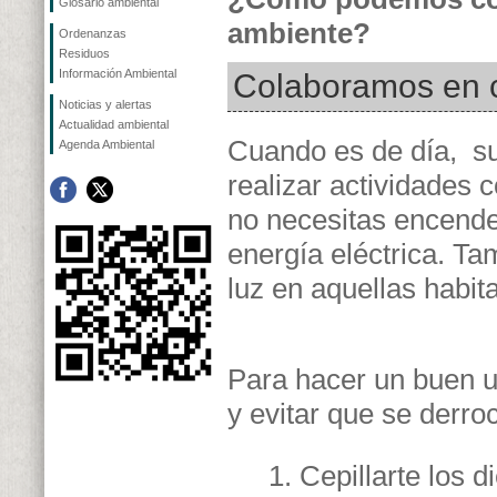
Glosario ambiental
ambiente?
Ordenanzas
Residuos
Información Ambiental
Colaboramos en c
Noticias y alertas
Actualidad ambiental
Cuando es de día, s
Agenda Ambiental
realizar actividades
no necesitas encender
energía eléctrica. T
luz en aquellas habi
Para hacer un buen u
y evitar que se derro
Cepillarte los 