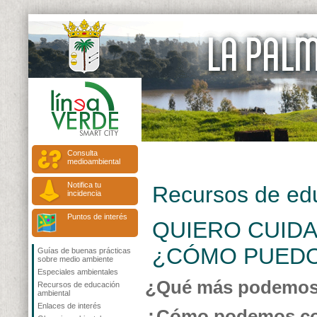
Consulta
medioambiental
Notifica tu
Recursos de ed
incidencia
Puntos de interés
QUIERO CUIDA
¿CÓMO PUEDO
Guías de buenas prácticas
sobre medio ambiente
Especiales ambientales
¿Qué más podemos
Recursos de educación
ambiental
Enlaces de interés
¿Cómo podemos cola